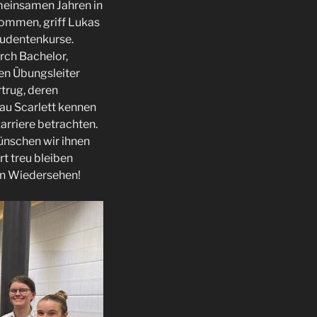
meinsamen Jahren in
ommen, griff Lukas
tudentenkurse.
rch Bachelor,
hen Übungsleiter
trug, deren
rau Scarlett kennen
Karriere betrachten.
ünschen wir ihnen
t treu bleiben
ein Wiedersehen!