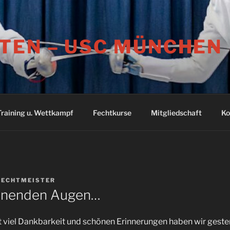
TEN – USC MÜNCHEN
Training u. Wettkampf
Fechtkurse
Mitgliedschaft
Ko
FECHTMEISTER
einenden Augen…
t viel Dankbarkeit und schönen Erinnerungen haben wir geste