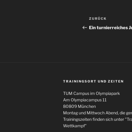
Beitragsnav
Vorheriger
ZURÜCK
Beitrag
Ein turnierreiches 
TRAININGSORT UND ZEITEN
TUM Campus im Olympiapark
Am Olympiacampus 11
80809 München
Montag und Mittwoch Abend, die g
Trainingszeiten finden sich unter "Tra
Wettkampf"