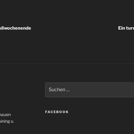
igation
Juliwochenende
Ein tu
Suche
nach:
FACEBOOK
enauen
ining u.