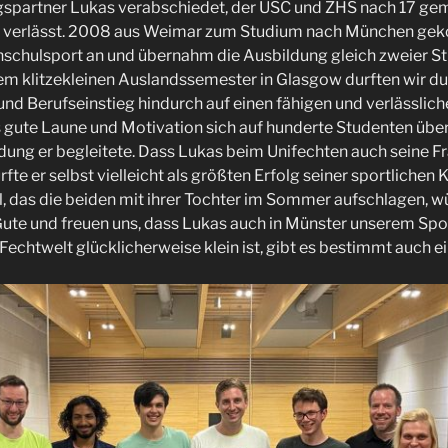
ngspartner Lukas verabschiedet, der USC und ZHS nach 17 ge
 verlässt. 2008 aus Weimar zum Studium nach München gek
hschulsport an und übernahm die Ausbildung gleich zweier S
m klitzekleinen Auslandssemester in Glasgow durften wir du
nd Berufseinstieg hindurch auf einen fähigen und verlässlic
s gute Laune und Motivation sich auf hunderte Studenten über
dung er begleitete. Dass Lukas beim Unifechten auch seine F
ürfte er selbst vielleicht als größten Erfolg seiner sportlichen 
l, das die beiden mit ihrer Tochter im Sommer aufschlagen, w
 Gute und freuen uns, dass Lukas auch in Münster unserem Spor
Fechtwelt glücklicherweise klein ist, gibt es bestimmt auch 