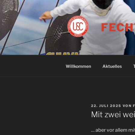
Zum
Inhalt
springen
FECH
Willkommen
Aktuelles
VERÖFFENTLICHT
22. JULI 2025
VON
AM
Mit zwei w
… aber vor allem mi