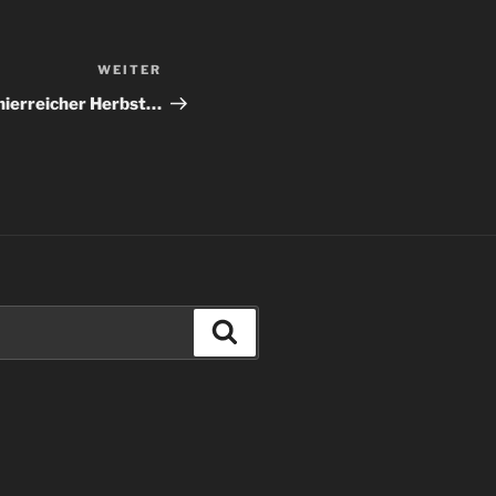
WEITER
Nächster
Beitrag
rnierreicher Herbst…
Suchen