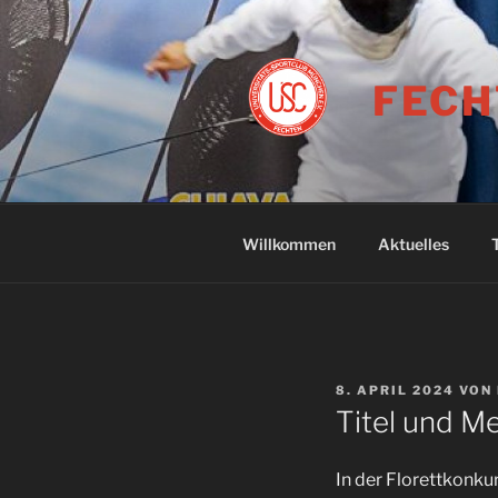
Zum
Inhalt
springen
FECH
Willkommen
Aktuelles
VERÖFFENTLICHT
8. APRIL 2024
VON
AM
Titel und M
In der Florettkonku