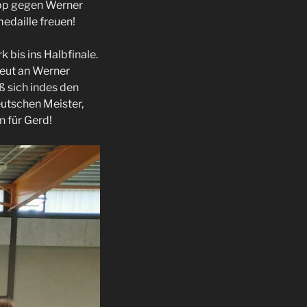
napp gegen Werner
edaille freuen!
 bis ins Halbfinale.
neut an Werner
ß sich indes den
eutschen Meister,
 für Gerd!