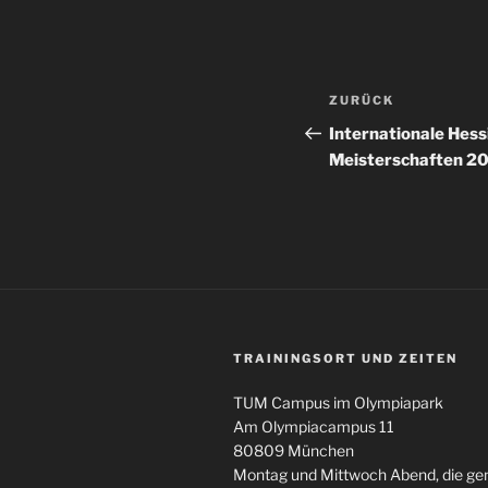
Beitragsnav
Vorheriger
ZURÜCK
Beitrag
Internationale Hes
Meisterschaften 2
TRAININGSORT UND ZEITEN
TUM Campus im Olympiapark
Am Olympiacampus 11
80809 München
Montag und Mittwoch Abend, die g