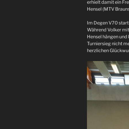
erhielt damit ein Fr
Hensel (MTV Brauns
Im Degen V70 starte
Während Volker mit 
Hensel hängen und k
Turniersieg nicht m
herzlichen Glückwun