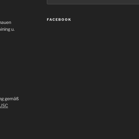
FACEBOOK
enauen
ining u.
ung gemäß
_USC