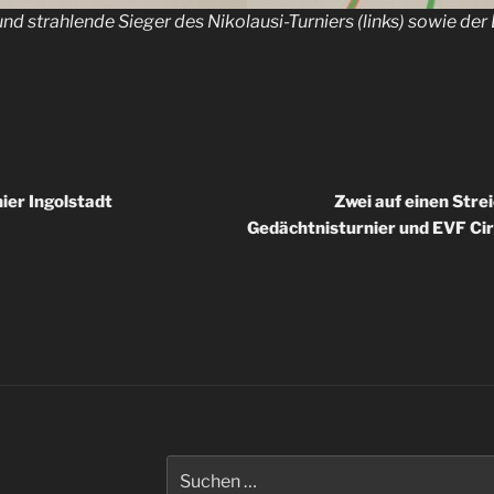
und strahlende Sieger des Nikolausi-Turniers (links) sowie de
igation
ier Ingolstadt
Zwei auf einen Stre
Gedächtnisturnier und EVF C
Suche
nach: