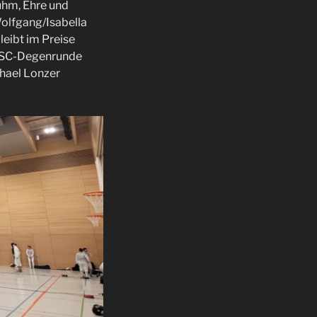
uhm, Ehre und
olfgang/Isabella
leibt im Preise
 USC-Degenrunde
chael Lonzer