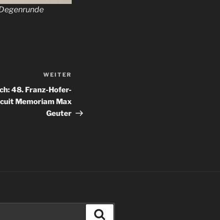
r Degenrunde
WEITER
Nächster
Beitrag
ich: 48. Franz-Hofer-
ircuit Memoriam Max
Geuter
Suchen