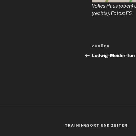
Volles Haus (oben) 
(rechts). Fotos: FS.
Beitragsnav
Vorheriger
ZURÜCK
Beitrag
Ludwig-Meider-Turn
TRAININGSORT UND ZEITEN