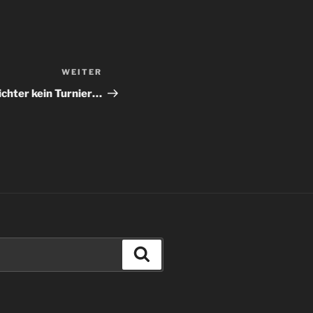
WEITER
Nächster
Beitrag
chter kein Turnier…
Suchen