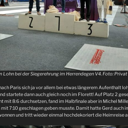
 Lohn bei der Siegerehrung im Herrendegen V4. Foto: Privat
nach Paris sich ja vor allem bei etwas längerem Aufenthalt lo
nd startete dann auch gleich noch im Florett! Auf Platz 2 gese
t mit 8:6 durchsetzen, fand im Halbfinale aber in Michel Mill
h mit 7:10 geschlagen geben musste. Damit hatte Gerd auch im
onnen und tritt wieder einmal hochdekoriert die Heimreise a