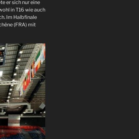
te er sich nur eine
wohl in T16 wie auch
ch. Im Halbfinale
chêne (FRA) mit