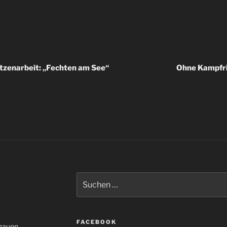
igation
tzenarbeit: „Fechten am See“
Ohne Kampfri
Suche
nach:
FACEBOOK
enauen