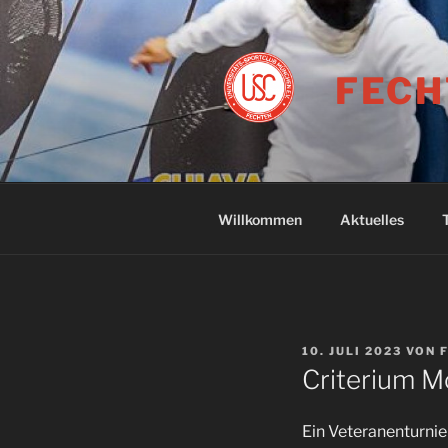
Zum
Inhalt
springen
FECH
Willkommen
Aktuelles
VERÖFFENTLICHT
10. JULI 2023
VON
AM
Criterium M
Ein Veteranenturnie