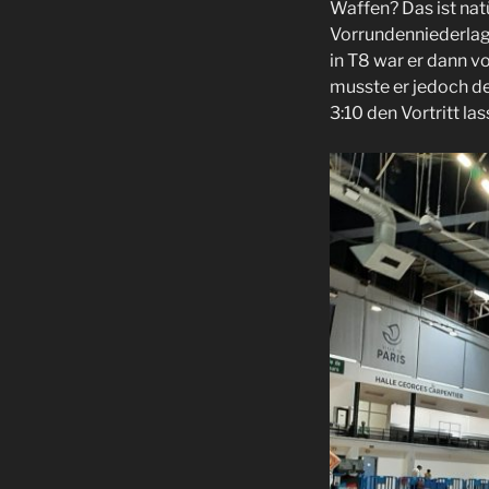
Waffen? Das ist natü
Vorrundenniederlage
in T8 war er dann vo
musste er jedoch d
3:10 den Vortritt l