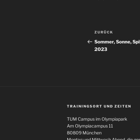
Beitragsnav
Vorheriger
ZURÜCK
Beitrag
Sommer, Sonne, Spi
2023
TRAININGSORT UND ZEITEN
TUM Campus im Olympiapark
Am Olympiacampus 11
80809 München
Montag und Mittwoch Abend, die g