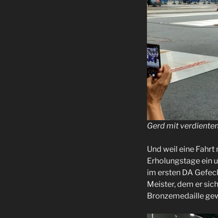
Gerd mit verdientem
Und weil eine Fahrt 
Erholungstage ein u
im ersten DA Gefech
Meister, dem er sic
Bronzemedaille gew