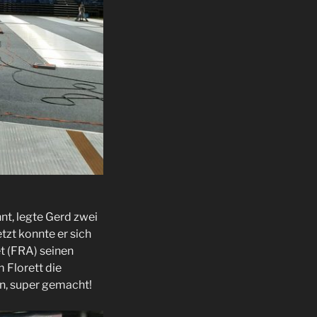
hnt, legte Gerd zwei
tzt konnte er sich
et (FRA) seinen
 Florett die
n, super gemacht!