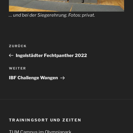
… und bei der Siegerehrung. Fotos: privat.
Beitragsnavigation
Vorheriger
ZURÜCK
Beitrag
Ingolstädter Fechtpanther 2022
Nächster
WEITER
Beitrag
IBF Challenge Wangen
TRAININGSORT UND ZEITEN
TUM Campus im Olympiapark