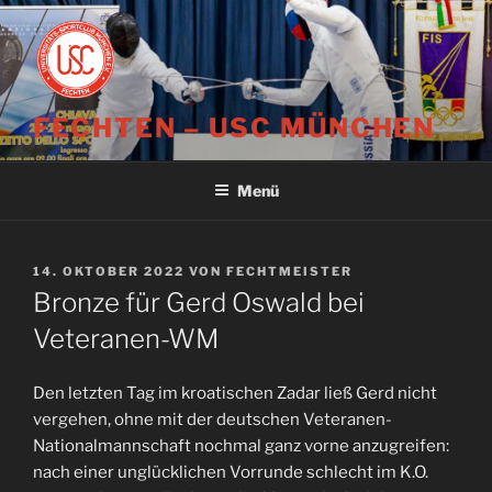
Zum
Inhalt
springen
FECHTEN – USC MÜNCHEN
Menü
VERÖFFENTLICHT
14. OKTOBER 2022
VON
FECHTMEISTER
AM
Bronze für Gerd Oswald bei
Veteranen-WM
Den letzten Tag im kroatischen Zadar ließ Gerd nicht
vergehen, ohne mit der deutschen Veteranen-
Nationalmannschaft nochmal ganz vorne anzugreifen:
nach einer unglücklichen Vorrunde schlecht im K.O.