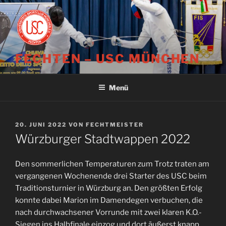
Zum
Inhalt
springen
FECHTEN – USC MÜNCHEN
Menü
VERÖFFENTLICHT
20. JUNI 2022
VON
FECHTMEISTER
AM
Würzburger Stadtwappen 2022
Den sommerlichen Temperaturen zum Trotz traten am
vergangenen Wochenende drei Starter des USC beim
Traditionsturnier in Würzburg an. Den größten Erfolg
konnte dabei Marion im Damendegen verbuchen, die
nach durchwachsener Vorrunde mit zwei klaren K.O.-
Siegen ins Halbfinale einzog und dort äußerst knapp