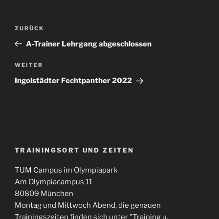
Beitragsnavigation
Vorheriger
ZURÜCK
Beitrag
A-Trainer Lehrgang abgeschlossen
Nächster
WEITER
Beitrag
Ingolstädter Fechtpanther 2022
TRAININGSORT UND ZEITEN
TUM Campus im Olympiapark
Am Olympiacampus 11
80809 München
Montag und Mittwoch Abend, die genauen
Trainingszeiten finden sich unter "Training u.