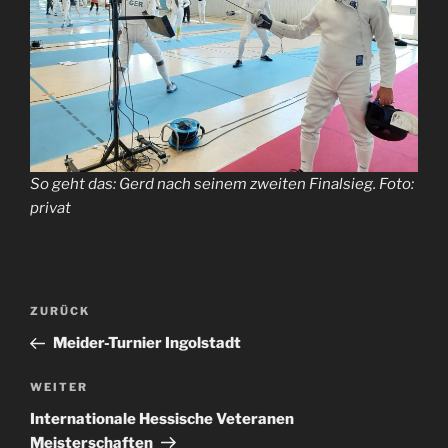
So geht das: Gerd nach seinem zweiten Finalsieg. Foto:
privat
Beitragsnavigation
Vorheriger
ZURÜCK
Beitrag
Meider-Turnier Ingolstadt
Nächster
WEITER
Beitrag
Internationale Hessische Veteranen
Meisterschaften