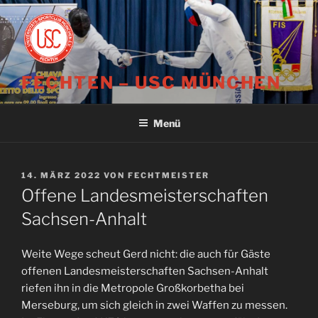
Zum
Inhalt
springen
FECHTEN – USC MÜNCHEN
Menü
VERÖFFENTLICHT
14. MÄRZ 2022
VON
FECHTMEISTER
AM
Offene Landesmeisterschaften
Sachsen-Anhalt
Weite Wege scheut Gerd nicht: die auch für Gäste
offenen Landesmeisterschaften Sachsen-Anhalt
riefen ihn in die Metropole Großkorbetha bei
Merseburg, um sich gleich in zwei Waffen zu messen.