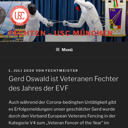
Zum
Inhalt
springen
FECHTEN – USC MÜNCHEN
Menü
VERÖFFENTLICHT
1. JULI 2020
VON
FECHTMEISTER
AM
Gerd Oswald ist Veteranen Fechter
des Jahres der EVF
Auch während der Corona-bedingten Untätigkeit gibt
es Erfolgsmeldungen: unser geschätzter Gerd wurde
durch den Verband European Veterans Fencing in der
Kategorie V4 zum „Veteran Fencer of the Year“ im