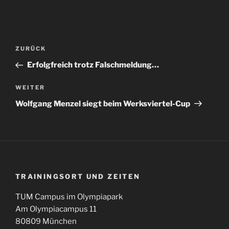
Beitragsnavigation
Vorheriger
ZURÜCK
Beitrag
Erfolgfreich trotz Falschmeldung…
Nächster
WEITER
Beitrag
Wolfgang Menzel siegt beim Werksviertel-Cup
TRAININGSORT UND ZEITEN
TUM Campus im Olympiapark
Am Olympiacampus 11
80809 München