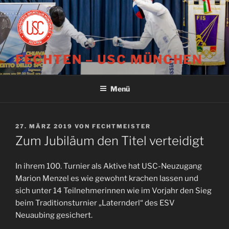
Zum
Inhalt
springen
FECHTEN – USC MÜNCHEN
Menü
VERÖFFENTLICHT
27. MÄRZ 2019
VON
FECHTMEISTER
AM
Zum Jubiläum den Titel verteidigt
In ihrem 100. Turnier als Aktive hat USC-Neuzugang
Marion Menzel es wie gewohnt krachen lassen und
sich unter 14 Teilnehmerinnen wie im Vorjahr den Sieg
beim Traditionsturnier „Laternderl“ des ESV
Neuaubing gesichert.