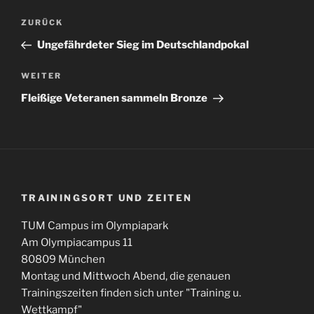
Beitragsnavigation
Vorheriger
ZURÜCK
Beitrag
Ungefährdeter Sieg im Deutschlandpokal
Nächster
WEITER
Beitrag
Fleißige Veteranen sammeln Bronze
TRAININGSORT UND ZEITEN
TUM Campus im Olympiapark
Am Olympiacampus 11
80809 München
Montag und Mittwoch Abend, die genauen
Trainingszeiten finden sich unter "Training u.
Wettkampf"