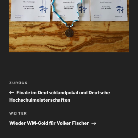
Beitragsnavigation
Vorheriger
ZURÜCK
Beitrag
Finale im Deutschlandpokal und Deutsche
Hochschulmeisterschaften
Nächster
WEITER
Beitrag
Wieder WM-Gold für Volker Fischer