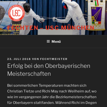
Zum
Inhalt
springen
FECHTEN – USC MÜNCHEN
Menü
VERÖFFENTLICHT
23. JULI 2018
VON
FECHTMEISTER
AM
Erfolg bei den Oberbayerischen
Meisterschaften
Bei sommerlichen Temperaturen machten sich
Christian Tietze und Richi May nach Weilheim auf, wo
wie im vergangenen Jahr die Bezirksmeisterschaften
für Oberbayern stattfanden. Während Richi im Degen