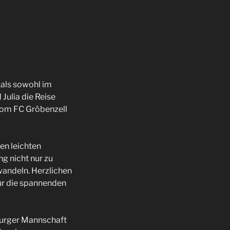
als sowohl im
Julia die Reise
vom FC Gröbenzell
en leichten
g nicht nur zu
wandeln. Herzlichen
ür die spannenden
burger Mannschaft