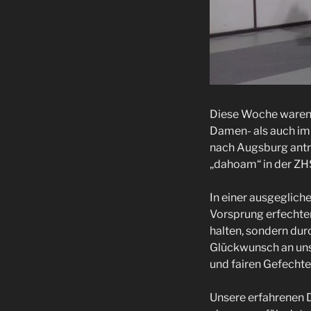
Diese Woche waren 
Damen- als auch im 
nach Augsburg antr
„dahoam“ in der ZH
In einer ausgeglich
Vorsprung erfechten
halten, sondern du
Glückwunsch an uns
und fairen Gefechte
Unsere erfahrenen 