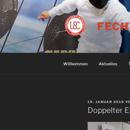
Zum
Inhalt
springen
FECH
Willkommen
Aktuelles
VERÖFFENTLICHT
19. JANUAR 2018
V
AM
Doppelter E