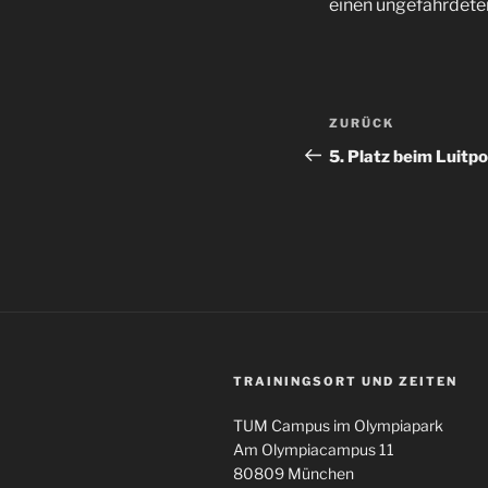
einen ungefährdeten
Beitragsnav
Vorheriger
ZURÜCK
Beitrag
5. Platz beim Luitp
TRAININGSORT UND ZEITEN
TUM Campus im Olympiapark
Am Olympiacampus 11
80809 München