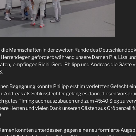
die Mannschaften in der zweiten Runde des Deutschlandpok
Herrendegen gefordert: während unsere Damen Pia, Lisa und 
aten, empfingen Richi, Gerd, Philipp und Andreas die Gäste 
S.
enen Begegnung konnte Philipp erst im vorletzten Gefecht ein
. Andreas als Schlussfechter gelang es dann, diesen Vorsprun
rch gutes Timing auch auszubauen und zum 45:40 Sieg zu ver
ere Herren und vielen Dank unseren Gästen aus Gröbenzell f
!
Damen konnten unterdessen gegen eine neu formierte Augs