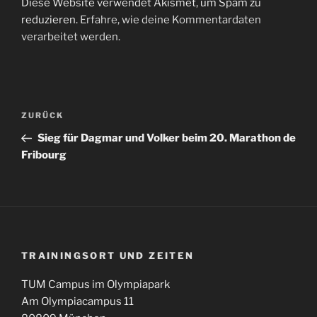
Diese Website verwendet Akismet, um Spam zu
reduzieren.
Erfahre, wie deine Kommentardaten
verarbeitet werden.
Beitragsnavigation
Vorheriger
ZURÜCK
Beitrag
Sieg für Dagmar und Volker beim 20. Marathon de
Fribourg
TRAININGSORT UND ZEITEN
TUM Campus im Olympiapark
Am Olympiacampus 11