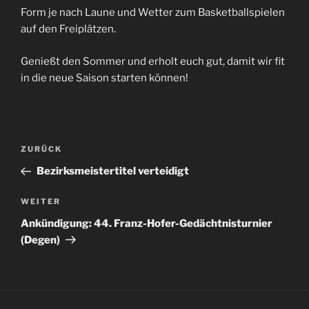
Form je nach Laune und Wetter zum Basketballspielen
auf den Freiplätzen.
Genießt den Sommer und erholt euch gut, damit wir fit
in die neue Saison starten können!
Beitragsnavigation
Vorheriger
ZURÜCK
Beitrag
Bezirksmeistertitel verteidigt
Nächster
WEITER
Beitrag
Ankündigung: 44. Franz-Hofer-Gedächtnisturnier
(Degen)