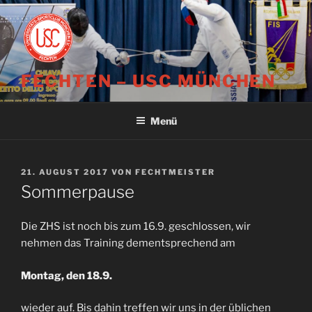
Zum
Inhalt
springen
FECHTEN – USC MÜNCHEN
Menü
VERÖFFENTLICHT
21. AUGUST 2017
VON
FECHTMEISTER
AM
Sommerpause
Die ZHS ist noch bis zum 16.9. geschlossen, wir
nehmen das Training dementsprechend am
Montag, den 18.9.
wieder auf. Bis dahin treffen wir uns in der üblichen