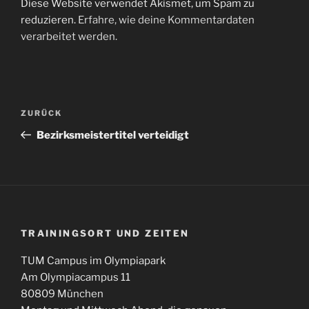
Diese Website verwendet Akismet, um Spam zu
reduzieren.
Erfahre, wie deine Kommentardaten
verarbeitet werden.
Beitragsnavigation
Vorheriger
ZURÜCK
Beitrag
Bezirksmeistertitel verteidigt
TRAININGSORT UND ZEITEN
TUM Campus im Olympiapark
Am Olympiacampus 11
80809 München