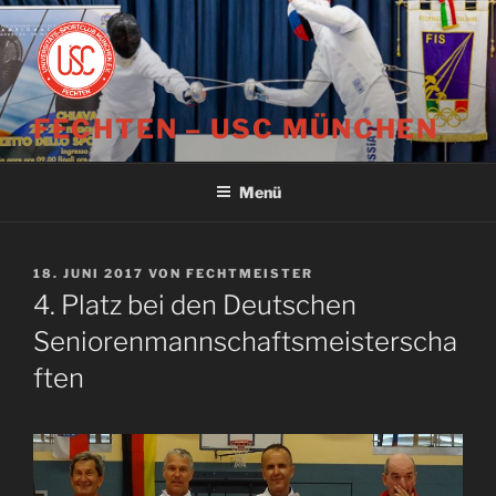
Zum
Inhalt
springen
FECHTEN – USC MÜNCHEN
Menü
VERÖFFENTLICHT
18. JUNI 2017
VON
FECHTMEISTER
AM
4. Platz bei den Deutschen
Seniorenmannschaftsmeisterscha
ften