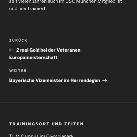
seit vielen Jahren auch im USC München Mitglied ist
und hier trainiert.
Beitragsnavigation
Vorheriger
ZURÜCK
Beitrag
2 mal Gold bei der Veteranen
Europameisterschaft
Nächster
WEITER
Beitrag
Bayerische Vizemeister im Herrendegen
TRAININGSORT UND ZEITEN
TUM Campus im Olympiapark