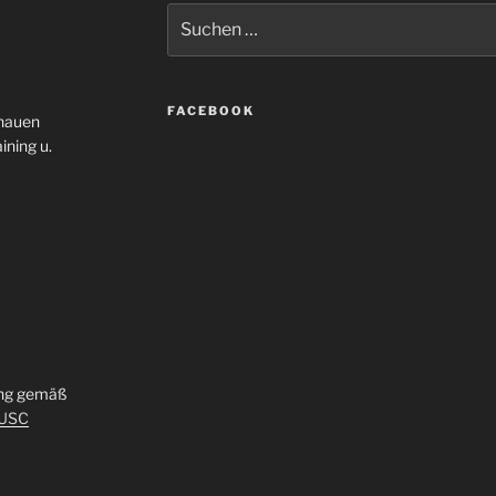
Suche
nach:
FACEBOOK
enauen
ining u.
ung gemäß
_USC