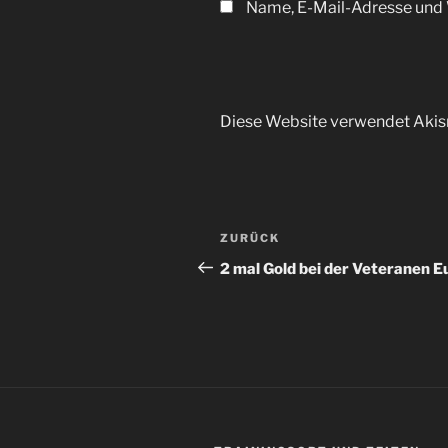
Name, E-Mail-Adresse und 
Diese Website verwendet Akis
Beitragsnavigation
Vorheriger
ZURÜCK
Beitrag
2 mal Gold bei der Veteranen 