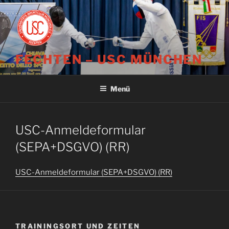
Zum
Inhalt
springen
FECHTEN – USC MÜNCHEN
Menü
USC-Anmeldeformular
(SEPA+DSGVO) (RR)
USC-Anmeldeformular (SEPA+DSGVO) (RR)
TRAININGSORT UND ZEITEN