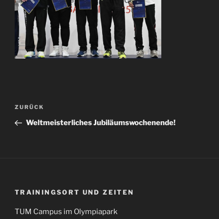
Beitragsnavigation
Vorheriger
ZURÜCK
Beitrag
Weltmeisterliches Jubiläumswochenende!
TRAININGSORT UND ZEITEN
TUM Campus im Olympiapark