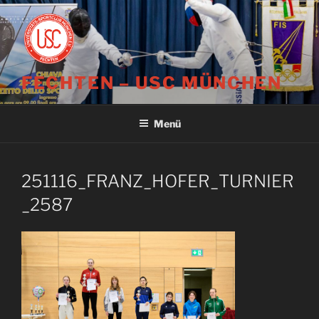
Zum
Inhalt
springen
FECHTEN – USC MÜNCHEN
Menü
251116_FRANZ_HOFER_TURNIER
_2587