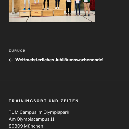
Beitragsnavigation
Vorheriger
ZURÜCK
Beitrag
Weltmeisterliches Jubiläumswochenende!
TRAININGSORT UND ZEITEN
TUM Campus im Olympiapark
Am Olympiacampus 11
80809 München