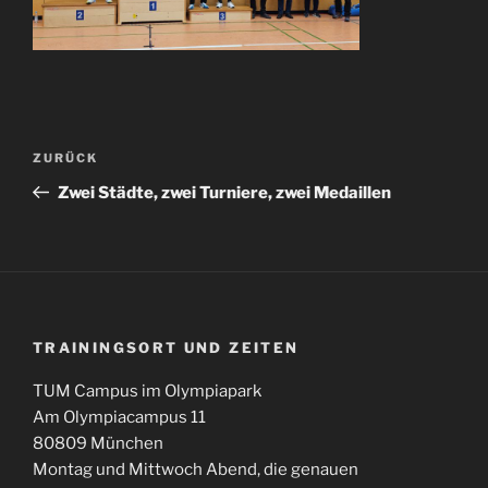
Beitragsnavigation
Vorheriger
ZURÜCK
Beitrag
Zwei Städte, zwei Turniere, zwei Medaillen
TRAININGSORT UND ZEITEN
TUM Campus im Olympiapark
Am Olympiacampus 11
80809 München
Montag und Mittwoch Abend, die genauen