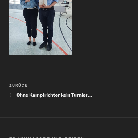
Beitragsnavigation
Vorheriger
ZURÜCK
Beitrag
Ohne Kampfrichter kein Turnier…