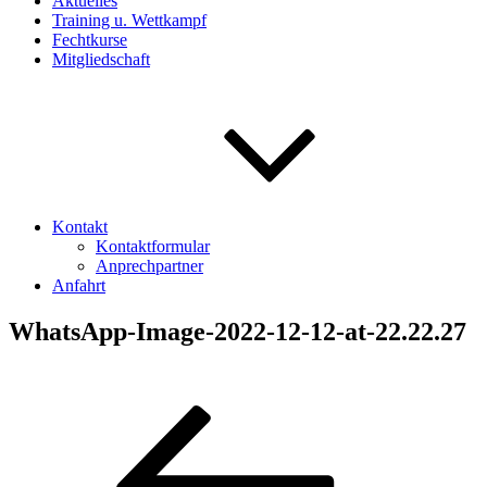
Aktuelles
Training u. Wettkampf
Fechtkurse
Mitgliedschaft
Kontakt
Kontaktformular
Anprechpartner
Anfahrt
WhatsApp-Image-2022-12-12-at-22.22.27
Beitragsnavigation
Vorheriger
Beitrag