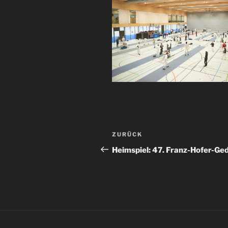
Beitragsnavigation
Vorheriger
ZURÜCK
Beitrag
Heimspiel: 47. Franz-Hofer-Ged