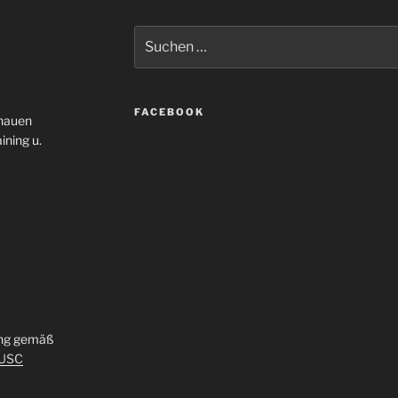
Suche
nach:
FACEBOOK
enauen
ining u.
ung gemäß
_USC