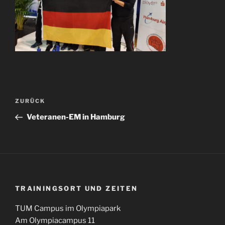
Beitragsnavigation
Vorheriger
ZURÜCK
Beitrag
Veteranen-EM in Hamburg
TRAININGSORT UND ZEITEN
TUM Campus im Olympiapark
Am Olympiacampus 11