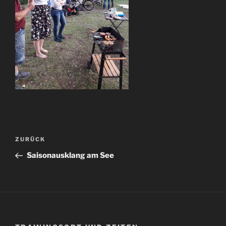
Beitragsnavigation
Vorheriger
ZURÜCK
Beitrag
Saisonausklang am See