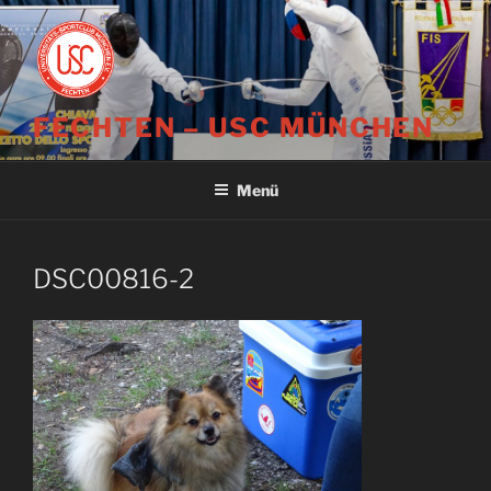
Zum
Inhalt
springen
FECHTEN – USC MÜNCHEN
Menü
DSC00816-2