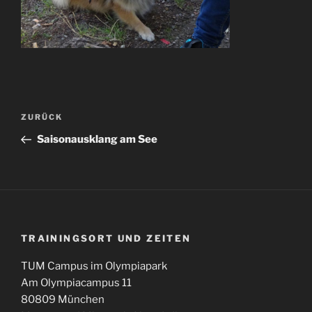
Beitragsnavigation
Vorheriger
ZURÜCK
Beitrag
Saisonausklang am See
TRAININGSORT UND ZEITEN
TUM Campus im Olympiapark
Am Olympiacampus 11
80809 München