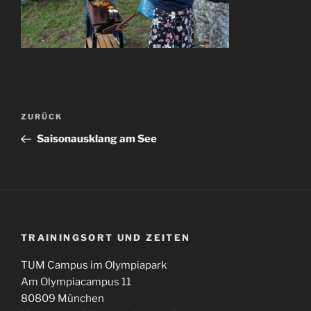
Beitragsnavigation
Vorheriger
ZURÜCK
Beitrag
Saisonausklang am See
TRAININGSORT UND ZEITEN
TUM Campus im Olympiapark
Am Olympiacampus 11
80809 München