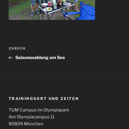
Beitragsnavigation
Vorheriger
ZURÜCK
Beitrag
Saisonausklang am See
TRAININGSORT UND ZEITEN
TUM Campus im Olympiapark
Am Olympiacampus 11
80809 München