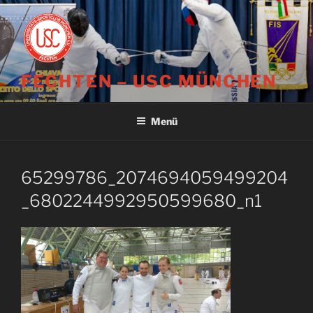
Zum
Inhalt
springen
FECHTEN – USC MÜNCHEN
Menü
65299786_2074694059499204
_6802244992950599680_n1