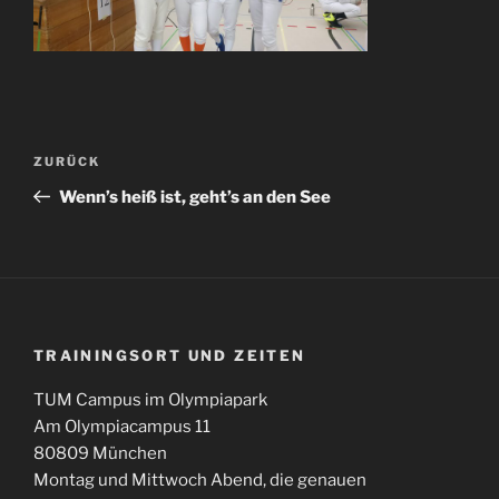
Beitragsnavigation
Vorheriger
ZURÜCK
Beitrag
Wenn’s heiß ist, geht’s an den See
TRAININGSORT UND ZEITEN
TUM Campus im Olympiapark
Am Olympiacampus 11
80809 München
Montag und Mittwoch Abend, die genauen