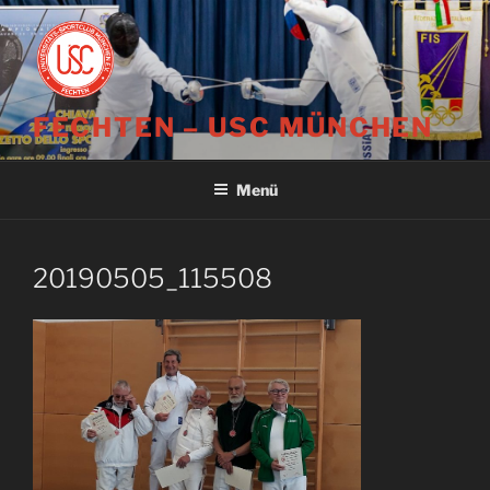
Zum
Inhalt
springen
FECHTEN – USC MÜNCHEN
Menü
20190505_115508