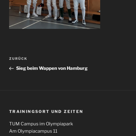
Beitragsnavigation
Vorheriger
ZURÜCK
Beitrag
Sieg beim Wappen von Hamburg
TRAININGSORT UND ZEITEN
TUM Campus im Olympiapark
Am Olympiacampus 11